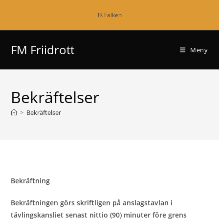
Hoppa
IK Falken
till
innehållet
FM Friidrott
Meny
Bekräftelser
>
Bekräftelser
Bekräftning
Bekräftningen görs skriftligen på anslagstavlan i
tävlingskansliet senast nittio (90) minuter före grens